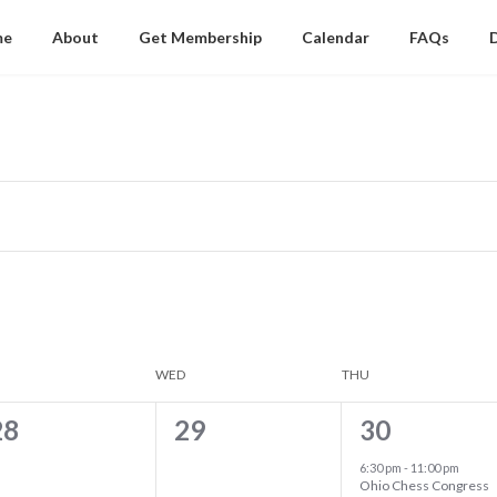
me
About
Get Membership
Calendar
FAQs
WED
THU
0
0
1
28
29
30
e
e
e
6:30 pm
-
11:00 pm
Ohio Chess Congress