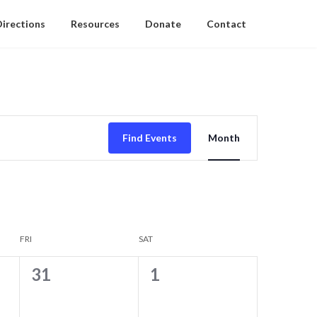
Directions
Resources
Donate
Contact
E
Find Events
Month
v
e
n
t
FRI
SAT
V
i
0
0
31
1
e
e
e
w